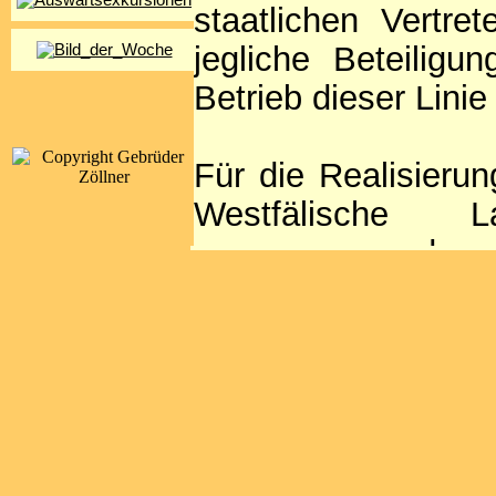
staatlichen Vertre
jegliche Beteilig
Betrieb dieser Linie
Für die Realisieru
Westfälische La
gewonnen werden. 
als Endpunkte d
Sennelager festgel
Januar 1901 folgt
1902.
An der 32,43 km l