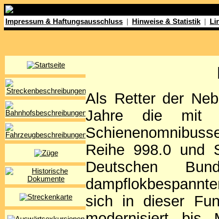
|
|
Impressum & Haftungsausschluss
Hinweise & Statistik
Li
Als Retter der Ne
Jahre die mit z
Schienenomnibusse
Reihe 998.0 und S
Deutschen Bun
dampflokbespannte
sich in dieser Fun
modernisiert bis 