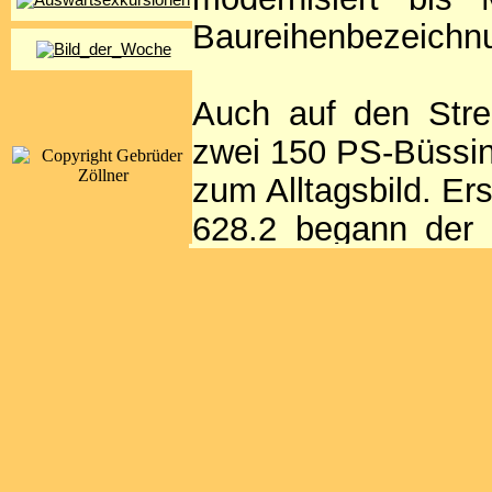
Baureihenbezeichnu
Auch auf den Stre
zwei 150 PS-Büssi
zum Alltagsbild. Er
628.2 begann der 
gehörten die Dienst
Stationierungssta
letzten Einsatzstre
> Zur Schnellfinder
796 646
> Zur Sch